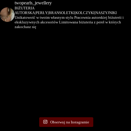
twopearls_jewellery
BIŻUTERIA
AUTORSKA|PERŁY|BRANSOLETKI|KOLCZYKI|NASZYJNIKI
Unikatowość w twoim własnym stylu Pracownia autorskiej biżuterii i
ekskluzywnych akcesoriów Limitowana biżuteria z pereł w których
zakochasz się
Obserwuj na Instagramie