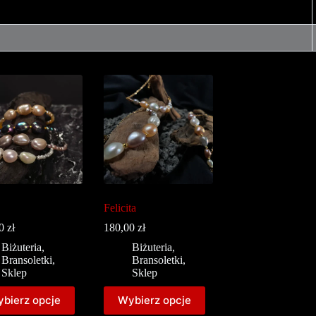
Felicita
00
zł
180,00
zł
Biżuteria
,
Biżuteria
,
Bransoletki
,
Bransoletki
,
Sklep
Sklep
bierz opcje
Wybierz opcje