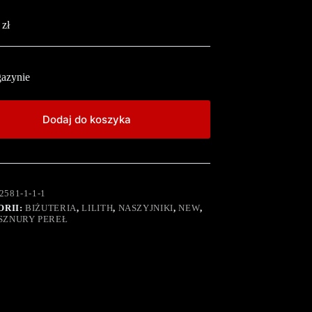
0
zł
azynie
Dodaj do koszyka
2581-1-1-1
ORII:
BIŻUTERIA
,
LILITH
,
NASZYJNIKI
,
NEW
,
SZNURY PEREŁ