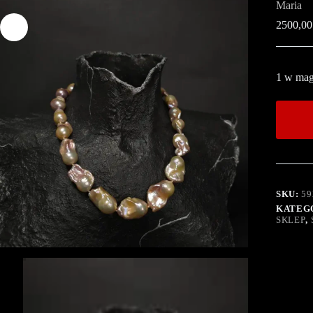
Maria
2500,0
1 w mag
SKU:
59
KATEG
SKLEP
,