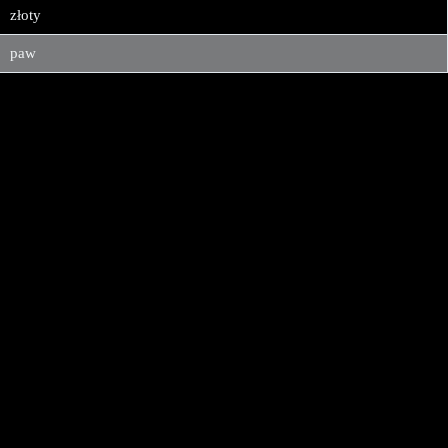
złoty
paw