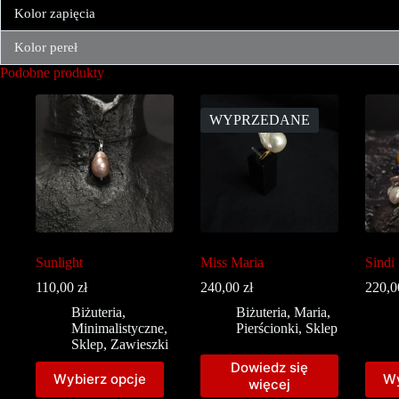
Kolor zapięcia
Kolor pereł
Podobne produkty
WYPRZEDANE
Sunlight
Miss Maria
Sindi
110,00
zł
240,00
zł
220,
Biżuteria
,
Biżuteria
,
Maria
,
Minimalistyczne
,
Pierścionki
,
Sklep
Sklep
,
Zawieszki
Dowiedz się
Wybierz opcje
Wy
więcej