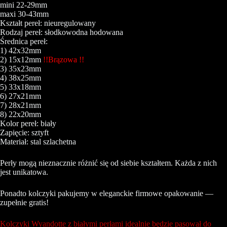
mini 22-29mm
maxi 30-43mm
Kształt pereł: nieuregulowany
Rodzaj pereł: słodkowodna hodowana
Średnica pereł:
1) 42x32mm
2) 15x12mm
!!Brązowa !!
3) 35x23mm
4) 38x25mm
5) 33x18mm
6) 27x21mm
7) 28x21mm
8) 22x20mm
Kolor pereł: biały
Zapięcie: sztyft
Materiał: stal szlachetna
Perły mogą nieznacznie różnić się od siebie kształtem. Każda z nich
jest unikatowa.
Ponadto kolczyki pakujemy w eleganckie firmowe opakowanie —
zupełnie gratis!
Kolczyki Wyandotte z białymi perłami idealnie będzie pasował do