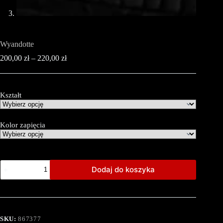
Wyandotte
200,00
zł
–
220,00
zł
Kształt
Kolor zapięcia
Dodaj do koszyka
SKU:
867377