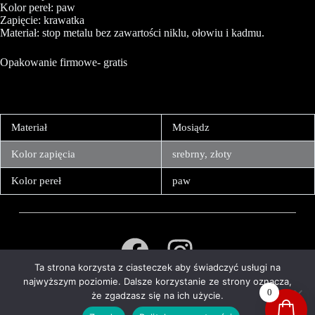
Kolor pereł: paw
Zapięcie: krawatka
Materiał: stop metalu bez zawartości niklu, ołowiu i kadmu.
Opakowanie firmowe- gratis
Materiał
Mosiądz
Kolor zapięcia
srebrny, złoty
Kolor pereł
paw
Ta strona korzysta z ciasteczek aby świadczyć usługi na
O NAS
POLITYKA PRYWATNOŚCI
najwyższym poziomie. Dalsze korzystanie ze strony oznacza,
REGULAMIN
FAQ
KONTAKTY
0
że zgadzasz się na ich użycie.