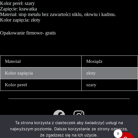
Kolor pereł: szary
Zapięcie: krawatka
Materiał: stop metalu bez zawartości niklu, ołowiu i kadmu.
Kolor zapięcia: złoty
Opakowanie firmowe- gratis
Materiał
Mosiądz
Kolor zapięcia
złoty
Kolor pereł
szary
Ta strona korzysta z ciasteczek aby świadczyć usługi na
O NAS
POLITYKA PRYWATNOŚCI
najwyższym poziomie. Dalsze korzystanie ze strony oznacza,
REGULAMIN
FAQ
KONTAKTY
0
że zgadzasz się na ich użycie.