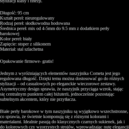
stylizacji klasy i finezji.
Długość: 95 cm
Kształt pereł: nieuregulowany
Rodzaj pereł: słodkowodna hodowana
Średnica pereł: mix od 4-5mm do 9.5 mm z dodatkiem perły
barokowej
Kolor pereł: biały
Zapięcie: stoper z silikonem
Materiał: stal szlachetna
Opakowanie firmowe- gratis!
Jednym z wyróżniających elementów naszyjnika Cometa jest jego
regulowana długość. Dzięki temu można dostosować go do różnych
stylizacji – od casualowych po eleganckie wieczorowe zestawy.
Asymetryczny design sprawia, że naszyjnik przyciąga wzrok, stając
się centralnym punktem całej biżuterii, jednocześnie pozostając
subtelnym akcentem, który nie przytłacza.
Białe perły barokowe w tym naszyjniku są wyjątkowo wszechstronne,
co sprawia, że świetnie komponują się z różnymi kolorami i
materiałami. Idealnie pasują do klasycznych czarnych sukienek, jak i
do kolorowych czy wzorzystych strojów, wprowadzając nutę elegancji