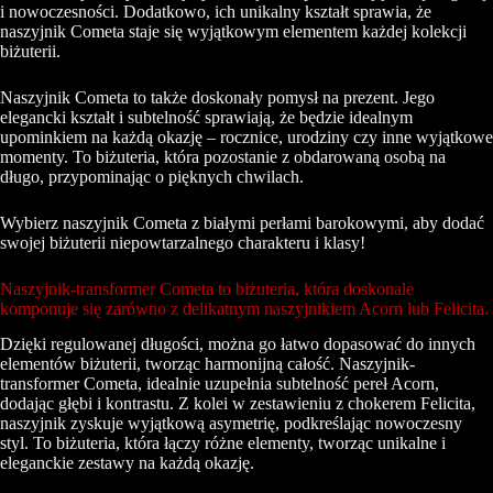
i nowoczesności. Dodatkowo, ich unikalny kształt sprawia, że
naszyjnik Cometa staje się wyjątkowym elementem każdej kolekcji
biżuterii.
Naszyjnik Cometa to także doskonały pomysł na prezent. Jego
elegancki kształt i subtelność sprawiają, że będzie idealnym
upominkiem na każdą okazję – rocznice, urodziny czy inne wyjątkowe
momenty. To biżuteria, która pozostanie z obdarowaną osobą na
długo, przypominając o pięknych chwilach.
Wybierz naszyjnik Cometa z białymi perłami barokowymi, aby dodać
swojej biżuterii niepowtarzalnego charakteru i klasy!
Naszyjnik-transformer Cometa to biżuteria, która doskonale
komponuje się zarówno z delikatnym naszyjnikiem
Acorn
lub
Felicita
.
Dzięki regulowanej długości, można go łatwo dopasować do innych
elementów biżuterii, tworząc harmonijną całość. Naszyjnik-
transformer Cometa, idealnie uzupełnia subtelność pereł Acorn,
dodając głębi i kontrastu. Z kolei w zestawieniu z chokerem Felicita,
naszyjnik zyskuje wyjątkową asymetrię, podkreślając nowoczesny
styl. To biżuteria, która łączy różne elementy, tworząc unikalne i
eleganckie zestawy na każdą okazję.