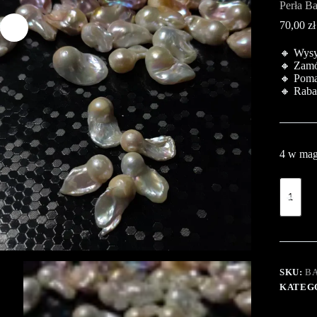
Perła B
70,00
zł
🔸 Wysył
🔸 Zamó
🔸 Poma
🔸 Raba
4 w mag
SKU:
B
KATEG