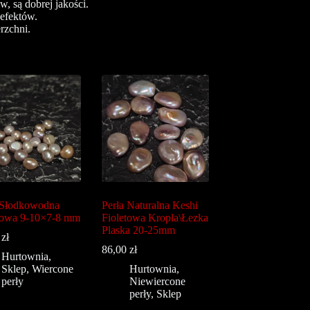
, są dobrej jakości.
efektów.
rzchni.
 Słodkowodna
Perła Naturalna Keshi
towa 9-10×7-8 mm
Fioletowa Kropla\Łezka
Plaska 20-25mm
0
zł
86,00
zł
Hurtownia
,
Sklep
,
Wiercone
Hurtownia
,
perły
Niewiercone
perły
,
Sklep