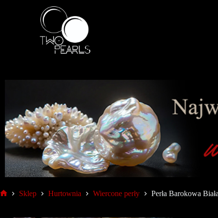
Sklep
Hurtownia
Wiercone perły
Perła Barokowa Bia