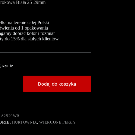
arokowa Biała 25-29mm
ka na terenie całej Polski
wienia od 1 opakowania
gamy dobrać kolor i rozmiar
ty do 15% dla stałych klientów
azynie
Dodaj do koszyka
AA2529WB
ORIE:
HURTOWNIA
,
WIERCONE PERŁY