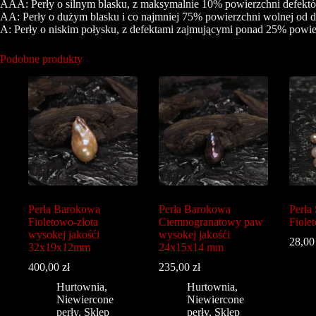
AAA: Perły o silnym blasku, z maksymalnie 10% powierzchni defektów
AA: Perły o dużym blasku i co najmniej 75% powierzchni wolnej od d
A: Perły o niskim połysku, z defektami zajmującymi ponad 25% powie
Podobne produkty
Perła Barokowa
Perła Barokowa
Perła
Fioletowo-złota
Ciemnogranatowy paw
Fiole
wysokej jakośći
wysokej jakośći
28,0
32x19x12mm
24x15x14 mm
400,00
zł
235,00
zł
Hurtownia
,
Hurtownia
,
Niewiercone
Niewiercone
perły
,
Sklep
perły
,
Sklep