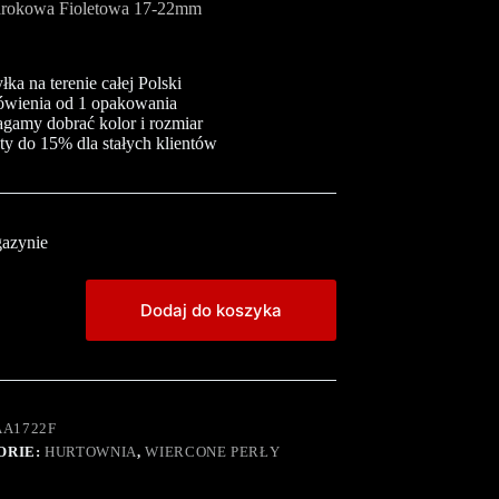
arokowa Fioletowa 17-22mm
ka na terenie całej Polski
wienia od 1 opakowania
gamy dobrać kolor i rozmiar
ty do 15% dla stałych klientów
azynie
Dodaj do koszyka
AA1722F
ORIE:
HURTOWNIA
,
WIERCONE PERŁY