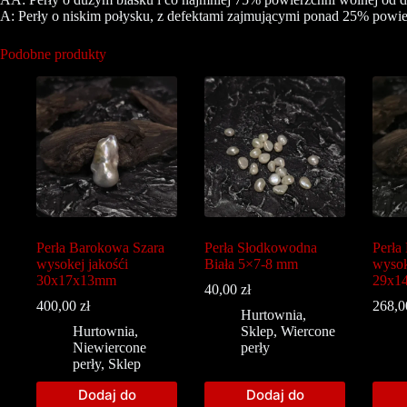
A: Perły o niskim połysku, z defektami zajmującymi ponad 25% powie
Podobne produkty
Perła Barokowa Szara
Perła Słodkowodna
Perła
wysokej jakośći
Biała 5×7-8 mm
wysok
30x17x13mm
29x1
40,00
zł
400,00
zł
268,
Hurtownia
,
Hurtownia
,
Sklep
,
Wiercone
Niewiercone
perły
perły
,
Sklep
Dodaj do
Dodaj do