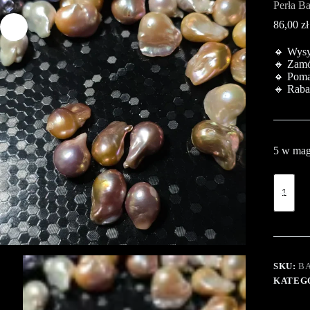
Perła B
86,00
zł
🔸 Wysył
🔸 Zamó
🔸 Poma
🔸 Raba
5 w mag
SKU:
B
KATEG