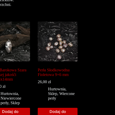
rzchni.
 Barokowa Szara
Perła Słodkowodna
ej jakośći
Fioletowa 9×6 mm
4x14mm
26,00
zł
00
zł
Hurtownia
,
Hurtownia
,
Sklep
,
Wiercone
Niewiercone
perły
perły
,
Sklep
Dodaj do
Dodaj do