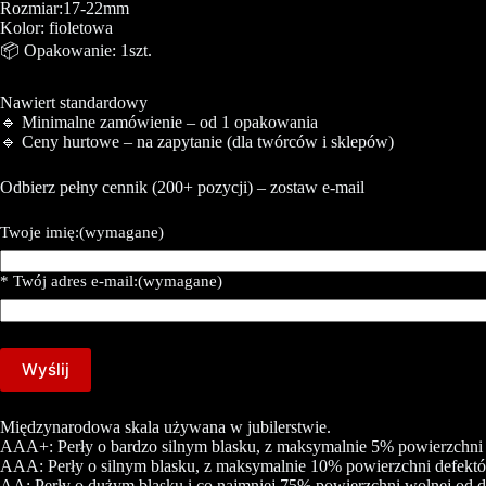
Rozmiar:17-22mm
Kolor: fioletowa
📦 Opakowanie: 1szt.
Nawiert standardowy
🔹 Minimalne zamówienie – od 1 opakowania
🔹 Ceny hurtowe – na zapytanie (dla twórców i sklepów)
Odbierz pełny cennik (200+ pozycji) – zostaw e-mail
Twoje imię:
(wymagane)
* Twój adres e-mail:
(wymagane)
Wyślij
Międzynarodowa skala używana w jubilerstwie.
AAA+: Perły o bardzo silnym blasku, z maksymalnie 5% powierzchni d
AAA: Perły o silnym blasku, z maksymalnie 10% powierzchni defektów
AA: Perły o dużym blasku i co najmniej 75% powierzchni wolnej od d