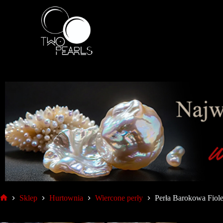
Sklep
Hurtownia
Wiercone perły
Perła Barokowa Fio