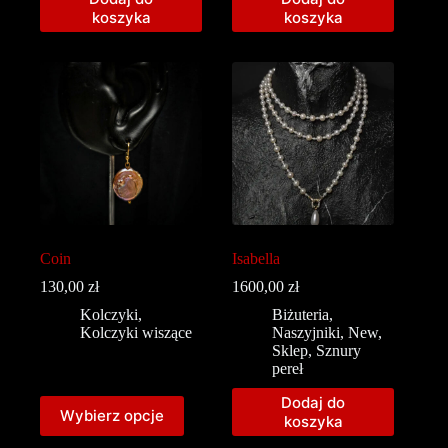
koszyka
koszyka
Coin
Isabella
130,00
zł
1600,00
zł
Kolczyki
,
Biżuteria
,
Kolczyki wiszące
Naszyjniki
,
New
,
Sklep
,
Sznury
pereł
Dodaj do
Wybierz opcje
koszyka