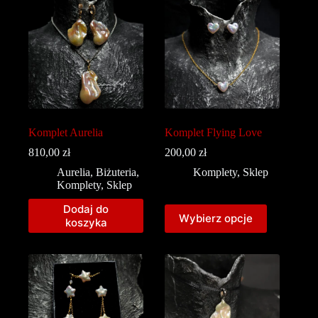
Komplet Aurelia
Komplet Flying Love
810,00
zł
200,00
zł
Aurelia
,
Biżuteria
,
Komplety
,
Sklep
Komplety
,
Sklep
Dodaj do
Wybierz opcje
koszyka