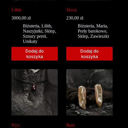
Lilith
Maria
3000,00
zł
230,00
zł
Biżuteria
,
Lilith
,
Biżuteria
,
Maria
,
Naszyjniki
,
Sklep
,
Perły barokowe
,
Sznury pereł
,
Sklep
,
Zawieszki
Unikaty
Dodaj do
Dodaj do
koszyka
koszyka
Nyx
Rori