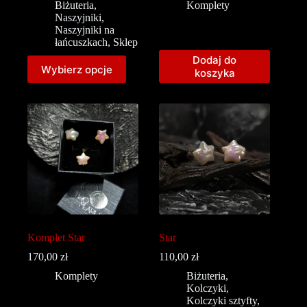
Biżuteria
,
Komplety
Naszyjniki
,
Naszyjniki na
łańcuszkach
,
Sklep
Dodaj do
Wybierz opcje
koszyka
Komplet Star
Star
170,00
zł
110,00
zł
Komplety
Biżuteria
,
Kolczyki
,
Kolczyki sztyfty
,