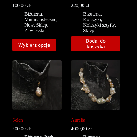
100,00
zł
220,00
zł
Biżuteria
,
Biżuteria
,
Minimalistyczne
,
Kolczyki
,
New
,
Sklep
,
Kolczyki sztyfty
,
Zawieszki
Sklep
Dodaj do
Wybierz opcje
koszyka
Selen
Aurelia
200,00
zł
4000,00
zł