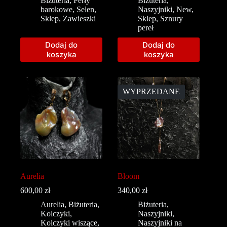
Biżuteria
,
Perły
Biżuteria
,
barokowe
,
Selen
,
Naszyjniki
,
New
,
Sklep
,
Zawieszki
Sklep
,
Sznury
pereł
Dodaj do
Dodaj do
koszyka
koszyka
WYPRZEDANE
Aurelia
Bloom
600,00
zł
340,00
zł
Aurelia
,
Biżuteria
,
Biżuteria
,
Kolczyki
,
Naszyjniki
,
Kolczyki wiszące
,
Naszyjniki na