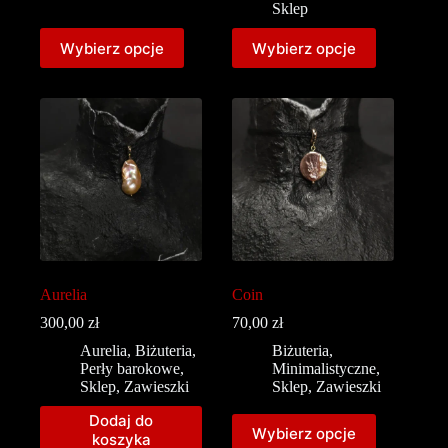
Sklep
Wybierz opcje
Wybierz opcje
Aurelia
Coin
300,00
zł
70,00
zł
Aurelia
,
Biżuteria
,
Biżuteria
,
Perły barokowe
,
Minimalistyczne
,
Sklep
,
Zawieszki
Sklep
,
Zawieszki
Dodaj do
Wybierz opcje
koszyka