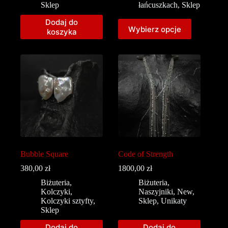
Sklep
łańcuszkach
,
Sklep
Dodaj do
Wybierz opcje
koszyka
Bubble Square
Code of Strength
380,00
zł
1800,00
zł
Biżuteria
,
Biżuteria
,
Kolczyki
,
Naszyjniki
,
New
,
Kolczyki sztyfty
,
Sklep
,
Unikaty
Sklep
Dodaj do
Dodaj do