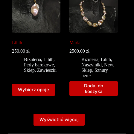
Lilith
Maria
250,00
zł
2500,00
zł
Biżuteria
,
Lilith
,
Biżuteria
,
Lilith
,
Perły barokowe
,
Naszyjniki
,
New
,
Sklep
,
Zawieszki
Sklep
,
Sznury
pereł
Dodaj do
Wybierz opcje
koszyka
Wyświetlić więcej