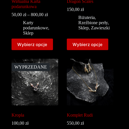
Wirtualna Karta
Dragon Scales
podarunkowa
150,00
zł
50,00
zł
–
800,00
zł
Biżuteria
,
Karty
Rzeźbione perły
,
podarunkowe
,
Sklep
,
Zawieszki
Sklep
Wybierz opcje
Wybierz opcje
WYPRZEDANE
Kropla
Komplet Rudi
100,00
zł
550,00
zł